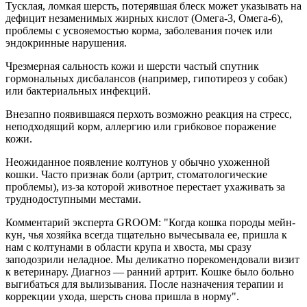
Тусклая, ломкая шерсть, потерявшая блеск может указывать на
дефицит незаменимых жирных кислот (Омега-3, Омега-6),
проблемы с усвояемостью корма, заболевания почек или
эндокринные нарушения.
Чрезмерная сальность кожи и шерсти частый спутник
гормональных дисбалансов (например, гипотиреоз у собак)
или бактериальных инфекций.
Внезапно появившаяся перхоть возможно реакция на стресс,
неподходящий корм, аллергию или грибковое поражение
кожи.
Неожиданное появление колтунов у обычно ухоженной
кошки. Часто признак боли (артрит, стоматологические
проблемы), из-за которой животное перестает ухаживать за
труднодоступными местами.
Комментарий эксперта GROOM: "Когда кошка породы мейн-
кун, чья хозяйка всегда тщательно вычесывала ее, пришла к
нам с колтунами в области крупа и хвоста, мы сразу
заподозрили неладное. Мы деликатно порекомендовали визит
к ветеринару. Диагноз — ранний артрит. Кошке было больно
выгибаться для вылизывания. После назначения терапии и
коррекции ухода, шерсть снова пришла в норму".