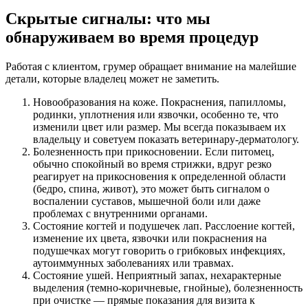
Скрытые сигналы: что мы
обнаруживаем во время процедур
Работая с клиентом, грумер обращает внимание на малейшие
детали, которые владелец может не заметить.
Новообразования на коже. Покраснения, папилломы,
родинки, уплотнения или язвочки, особенно те, что
изменили цвет или размер. Мы всегда показываем их
владельцу и советуем показать ветеринару-дерматологу.
Болезненность при прикосновении. Если питомец,
обычно спокойный во время стрижки, вдруг резко
реагирует на прикосновения к определенной области
(бедро, спина, живот), это может быть сигналом о
воспалении суставов, мышечной боли или даже
проблемах с внутренними органами.
Состояние когтей и подушечек лап. Расслоение когтей,
изменение их цвета, язвочки или покраснения на
подушечках могут говорить о грибковых инфекциях,
аутоиммунных заболеваниях или травмах.
Состояние ушей. Неприятный запах, нехарактерные
выделения (темно-коричневые, гнойные), болезненность
при очистке — прямые показания для визита к