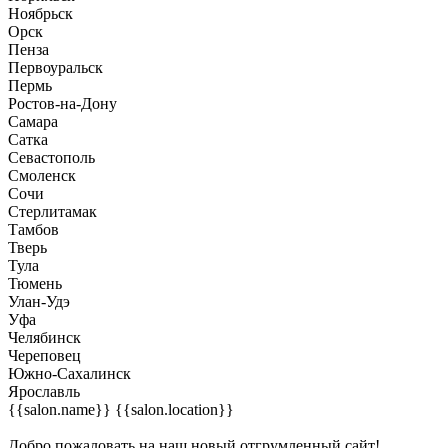
Ноябрьск
Орск
Пенза
Первоуральск
Пермь
Ростов-на-Дону
Самара
Сатка
Севастополь
Смоленск
Сочи
Стерлитамак
Тамбов
Тверь
Тула
Тюмень
Улан-Удэ
Уфа
Челябинск
Череповец
Южно-Сахалинск
Ярославль
{{salon.name}}
{{salon.location}}
Добро пожаловать на наш новый отгрумленный сайт!