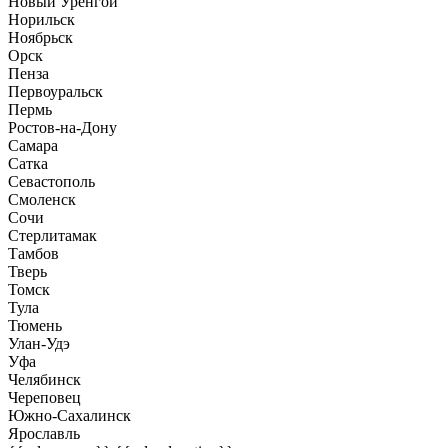
Новый Уренгой
Норильск
Ноябрьск
Орск
Пенза
Первоуральск
Пермь
Ростов-на-Дону
Самара
Сатка
Севастополь
Смоленск
Сочи
Стерлитамак
Тамбов
Тверь
Томск
Тула
Тюмень
Улан-Удэ
Уфа
Челябинск
Череповец
Южно-Сахалинск
Ярославль