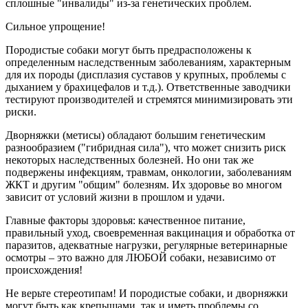
сплошные "инвалиды" из-за генетических проблем.
Сильное упрощение!
Породистые собаки могут быть предрасположены к
определенным наследственным заболеваниям, характерным
для их породы (дисплазия суставов у крупных, проблемы с
дыханием у брахицефалов и т.д.). Ответственные заводчики
тестируют производителей и стремятся минимизировать эти
риски.
Дворняжки (метисы) обладают большим генетическим
разнообразием ("гибридная сила"), что может снизить риск
некоторых наследственных болезней. Но они так же
подвержены инфекциям, травмам, онкологии, заболеваниям
ЖКТ и другим "общим" болезням. Их здоровье во многом
зависит от условий жизни в прошлом и удачи.
Главные факторы здоровья: качественное питание,
правильный уход, своевременная вакцинация и обработка от
паразитов, адекватные нагрузки, регулярные ветеринарные
осмотры – это важно для ЛЮБОЙ собаки, независимо от
происхождения!
Не верьте стереотипам! И породистые собаки, и дворняжки
могут быть как крепышами, так и иметь проблемы со