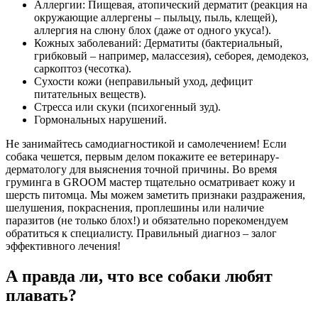
Аллергии: Пищевая, атопический дерматит (реакция на
окружающие аллергены – пыльцу, пыль, клещей),
аллергия на слюну блох (даже от одного укуса!).
Кожных заболеваний: Дерматиты (бактериальный,
грибковый – например, малассезия), себорея, демодекоз,
саркоптоз (чесотка).
Сухости кожи (неправильный уход, дефицит
питательных веществ).
Стресса или скуки (психогенный зуд).
Гормональных нарушений.
Не занимайтесь самодиагностикой и самолечением! Если
собака чешется, первым делом покажите ее ветеринару-
дерматологу для выяснения точной причины. Во время
груминга в GROOM мастер тщательно осматривает кожу и
шерсть питомца. Мы можем заметить признаки раздражения,
шелушения, покраснения, проплешины или наличие
паразитов (не только блох!) и обязательно порекомендуем
обратиться к специалисту. Правильный диагноз – залог
эффективного лечения!
А правда ли, что все собаки любят
плавать?