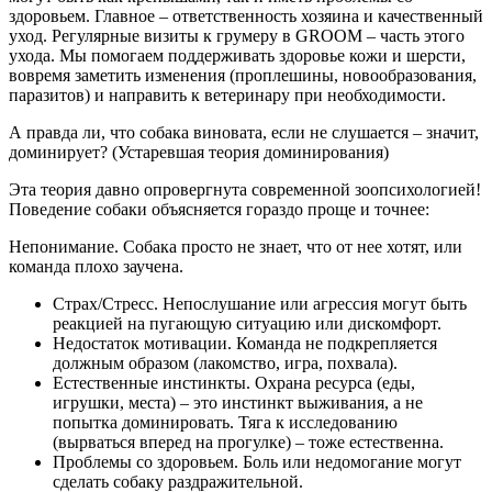
здоровьем. Главное – ответственность хозяина и качественный
уход. Регулярные визиты к грумеру в GROOM – часть этого
ухода. Мы помогаем поддерживать здоровье кожи и шерсти,
вовремя заметить изменения (проплешины, новообразования,
паразитов) и направить к ветеринару при необходимости.
А правда ли, что собака виновата, если не слушается – значит,
доминирует? (Устаревшая теория доминирования)
Эта теория давно опровергнута современной зоопсихологией!
Поведение собаки объясняется гораздо проще и точнее:
Непонимание. Собака просто не знает, что от нее хотят, или
команда плохо заучена.
Страх/Стресс. Непослушание или агрессия могут быть
реакцией на пугающую ситуацию или дискомфорт.
Недостаток мотивации. Команда не подкрепляется
должным образом (лакомство, игра, похвала).
Естественные инстинкты. Охрана ресурса (еды,
игрушки, места) – это инстинкт выживания, а не
попытка доминировать. Тяга к исследованию
(вырваться вперед на прогулке) – тоже естественна.
Проблемы со здоровьем. Боль или недомогание могут
сделать собаку раздражительной.