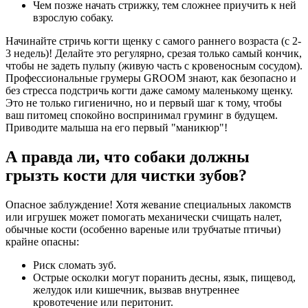
Чем позже начать стрижку, тем сложнее приучить к ней
взрослую собаку.
Начинайте стричь когти щенку с самого раннего возраста (с 2-
3 недель)! Делайте это регулярно, срезая только самый кончик,
чтобы не задеть пульпу (живую часть с кровеносным сосудом).
Профессиональные грумеры GROOM знают, как безопасно и
без стресса подстричь когти даже самому маленькому щенку.
Это не только гигиенично, но и первый шаг к тому, чтобы
ваш питомец спокойно воспринимал груминг в будущем.
Приводите малыша на его первый "маникюр"!
А правда ли, что собаки должны
грызть кости для чистки зубов?
Опасное заблуждение! Хотя жевание специальных лакомств
или игрушек может помогать механически счищать налет,
обычные кости (особенно вареные или трубчатые птичьи)
крайне опасны:
Риск сломать зуб.
Острые осколки могут поранить десны, язык, пищевод,
желудок или кишечник, вызвав внутреннее
кровотечение или перитонит.