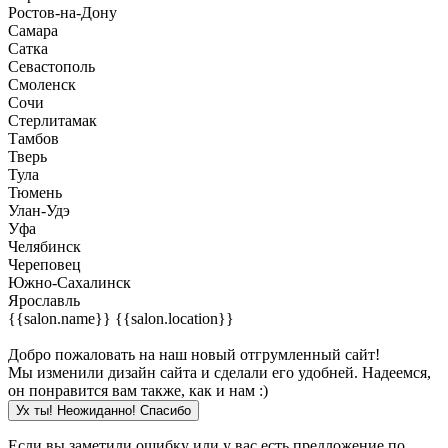
Ростов-на-Дону
Самара
Сатка
Севастополь
Смоленск
Сочи
Стерлитамак
Тамбов
Тверь
Тула
Тюмень
Улан-Удэ
Уфа
Челябинск
Череповец
Южно-Сахалинск
Ярославль
{{salon.name}}
{{salon.location}}
Добро пожаловать на наш новый отгрумленный сайт!
Мы изменили дизайн сайта и сделали его удобней. Надеемся,
он понравится вам также, как и нам :)
Ух ты! Неожиданно! Cпасибо
Если вы заметили ошибку или у вас есть предложение по