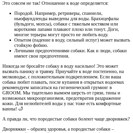
Это совсем не так! Отношение к воде определяется:
Породой. Например, ретриверы, спаниели,
ньюфаундленды выведены для воды. Брахицефалы
(бульдоги, мопсы), собаки с тяжелым костяком или
короткими лапами плавают плохо или тонут. Доги,
многие терьеры могут просто не любить воду.
Опытом (падение в воду, сильный испуг) может вызвать
стойкую фобию.
Личными предпочтениями собаки. Как и люди, собаки
имеют свои предпочтения.
Никогда не бросайте собаку в воду насильно! Это может
вызвать панику и травму. Приучайте к воде постепенно, на
мелководье, с положительным подкреплением. Если ваша
собака любит плавать, после купания в открытых водоемах
рекомендуем записаться на гигиенический груминг в
GROOM. Мы тщательно вымоем шерсть от грязи, тины и
возможных микроорганизмов, предотвратив раздражение
кожи. Для нелюбителей воды у нас тоже есть комфортные
ванны! 🛁
А правда ли, что породистые собаки болеют чаще дворняжек?
Дворняжки – образец здоровья, а породистые собаки –