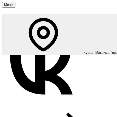
Меню
Курган
Максима Горь