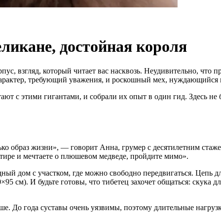
еликане, достойная короля
рпус, взгляд, который читает вас насквозь. Неудивительно, что 
характер, требующий уважения, и роскошный мех, нуждающийся 
т с этими гигантами, и собрали их опыт в один гид. Здесь не 
ько образ жизни», — говорит Анна, грумер с десятилетним стаж
ртире и мечтаете о плюшевом медведе, пройдите мимо».
дный дом с участком, где можно свободно передвигаться. Цепь 
5 см). И будьте готовы, что тибетец захочет общаться: скука дл
ьше. До года суставы очень уязвимы, поэтому длительные нагруз