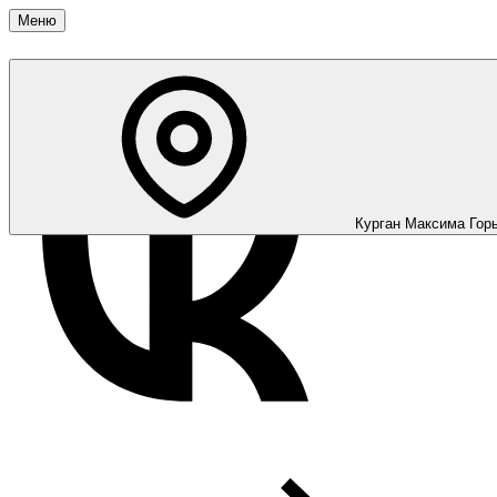
Меню
Курган
Максима Горь